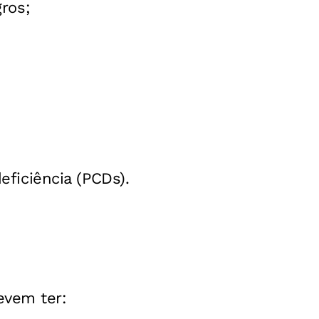
ros;
ficiência (PCDs).
evem ter: