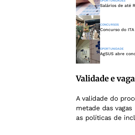
OPORTUNIDADES
Salários de até 
CONCURSOS
Concurso do ITA
OPORTUNIDADE
AgSUS abre concu
Validade e vaga
A validade do proc
metade das vagas 
as políticas de inc