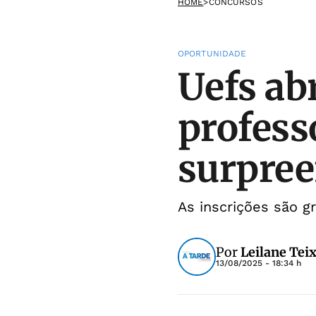
HOME
>
CONCURSOS
OPORTUNIDADE
Uefs ab
profess
surpre
As inscrições são g
Por
Leilane Teix
13/08/2025 - 18:34 h