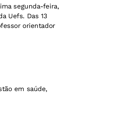
xima segunda-feira,
da Uefs.
Das 13
ofessor orientador
estão em saúde,