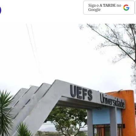
Siga o
A TARDE
no
Google