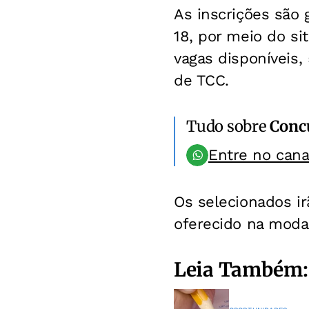
As inscrições são 
18, por meio do s
vagas disponíveis,
de TCC.
Tudo sobre
Conc
Entre no can
Os selecionados i
oferecido na modal
Leia Também: