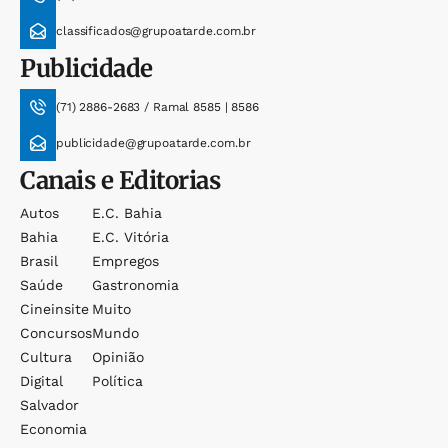
classificados@grupoatarde.com.br
Publicidade
(71) 2886-2683 / Ramal 8585 | 8586
publicidade@grupoatarde.com.br
Canais e Editorias
Autos
E.c. Bahia
Bahia
E.c. Vitória
Brasil
Empregos
Saúde
Gastronomia
Cineinsite
Muito
Concursos
Mundo
Cultura
Opinião
Digital
Política
Salvador
Economia