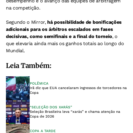
desempenho e o avanço das equipes de arbitragem
na competição.
Segundo o Mirror,
há possibilidade de bonificações
adicionais para os árbitros escalados em fases
decisivas, como semifinais e a final do torneio
, o
que elevaria ainda mais os ganhos totais ao longo do
Mundial.
Leia Também:
POLÊMICA
Irã diz que EUA cancelaram ingressos de torcedores na
Copa
“SELEÇÃO DOS XARÁS”
Seleção Brasileira leva “xarás” e chama atenção na
Copa de 2026
COPA A TARDE