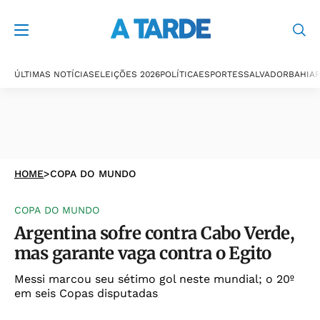
ÚLTIMAS NOTÍCIAS
ELEIÇÕES 2026
POLÍTICA
ESPORTES
SALVADOR
BAHIA
P
HOME
>
COPA DO MUNDO
COPA DO MUNDO
Argentina sofre contra Cabo Verde,
mas garante vaga contra o Egito
Messi marcou seu sétimo gol neste mundial; o 20º
em seis Copas disputadas