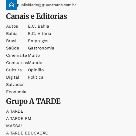
publicidade@grupoatarde.com.br
Canais e Editorias
Autos
E.c. Bahia
Bahia
E.c. Vitória
Brasil
Empregos
Saúde
Gastronomia
Cineinsite
Muito
Concursos
Mundo
Cultura
Opinião
Digital
Política
Salvador
Economia
Grupo
A TARDE
A TARDE
A TARDE FM
MASSA!
A TARDE EDUCAÇÃO