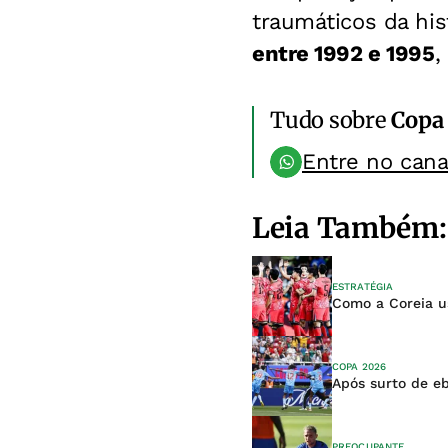
traumáticos da his
entre 1992 e 1995
,
Tudo sobre
Copa
Entre no can
Leia Também:
ESTRATÉGIA
Como a Coreia u
COPA 2026
Após surto de e
PREOCUPANTE