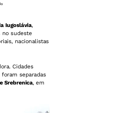
do
a Iugoslávia
,
s no sudeste
iais, nacionalistas
dora. Cidades
s foram separadas
e Srebrenica
, em