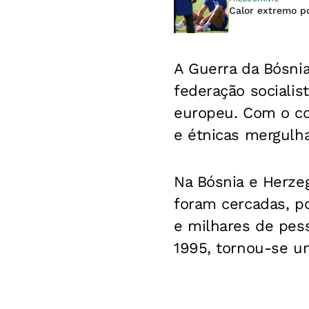
Calor extremo p
A Guerra da Bósn
federação socialis
europeu. Com o col
e étnicas mergulha
Na Bósnia e Herzeg
foram cercadas, po
e milhares de pes
1995, tornou-se um