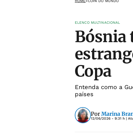
HOME
>
COPA DO MUNDO
ELENCO MULTINACIONAL
Bósnia 
estrang
Copa
Entenda como a Gue
países
Por
Marina Bra
12/06/2026 - 9:31 h
| At