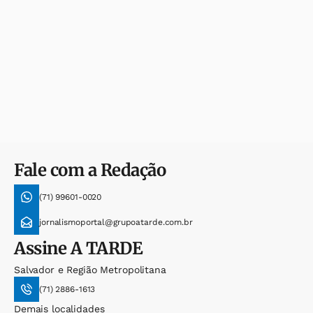
Fale com a Redação
(71) 99601-0020
jornalismoportal@grupoatarde.com.br
Assine
A TARDE
Salvador e Região Metropolitana
(71) 2886-1613
Demais localidades