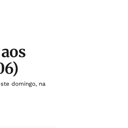
 aos
06)
este domingo, na