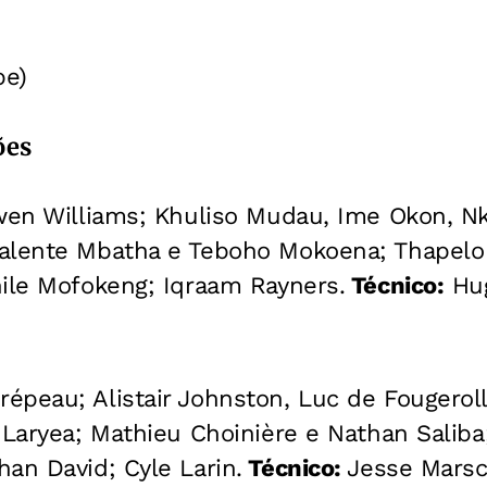
be)
ões
en Williams; Khuliso Mudau, Ime Okon, Nko
alente Mbatha e Teboho Mokoena; Thapelo
hile Mofokeng; Iqraam Rayners.
Técnico:
Hug
peau; Alistair Johnston, Luc de Fougerol
 Laryea; Mathieu Choinière e Nathan Saliba
an David; Cyle Larin.
Técnico:
Jesse Marsc