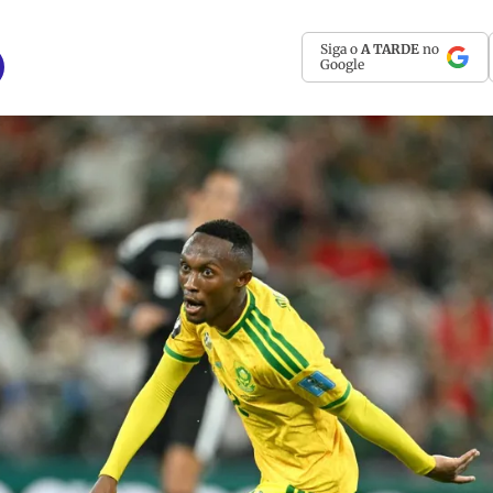
Siga o
A TARDE
no
Google