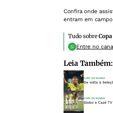
Confira onde assis
entram em campo p
Tudo sobre
Copa
Entre no can
Leia Também:
COPA DO MUNDO
De volta à Sele
COPA DO MUNDO
Globo e Cazé TV