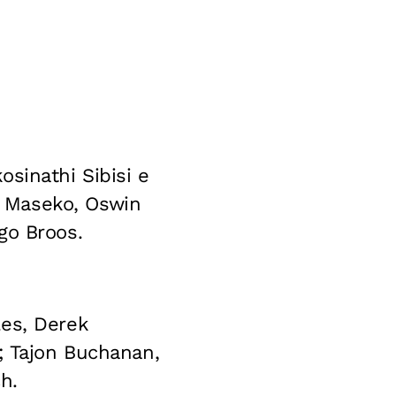
sinathi Sibisi e
 Maseko, Oswin
o Broos.
les, Derek
; Tajon Buchanan,
h.