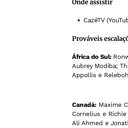
Onde assistir
CazéTV (YouTu
Prováveis escalaç
África do Sul:
Ronw
Aubrey Modiba; Th
Appollis e Relebo
Canadá:
Maxime Cré
Cornelius e Richie
Ali Ahmed e Jonath