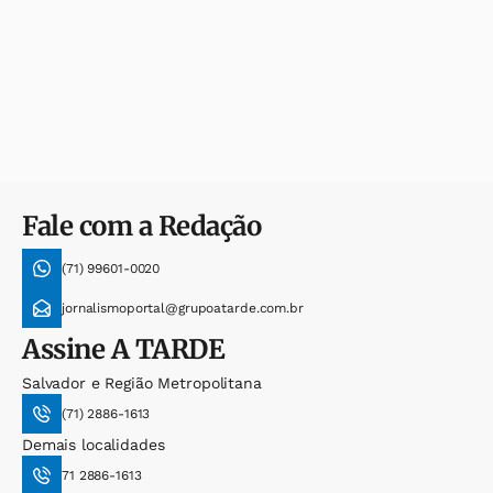
Fale com a Redação
(71) 99601-0020
jornalismoportal@grupoatarde.com.br
Assine
A TARDE
Salvador e Região Metropolitana
(71) 2886-1613
Demais localidades
71 2886-1613