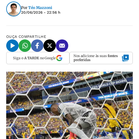
Por
Téo Mazzoni
20/06/2026 - 22:56 h
OUÇA
COMPARTILHE
Nos adicione às suas
fontes
Siga o
A TARDE
no Google
preferidas