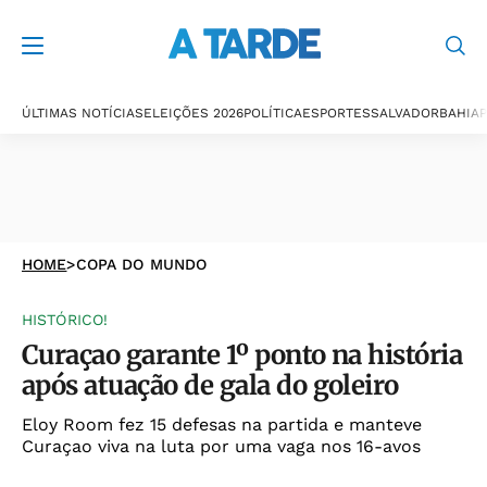
ÚLTIMAS NOTÍCIAS
ELEIÇÕES 2026
POLÍTICA
ESPORTES
SALVADOR
BAHIA
P
HOME
>
COPA DO MUNDO
HISTÓRICO!
Curaçao garante 1º ponto na história
após atuação de gala do goleiro
Eloy Room fez 15 defesas na partida e manteve
Curaçao viva na luta por uma vaga nos 16-avos