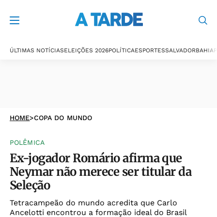
ÚLTIMAS NOTÍCIAS
ELEIÇÕES 2026
POLÍTICA
ESPORTES
SALVADOR
BAHIA
P
HOME
>
COPA DO MUNDO
POLÊMICA
Ex-jogador Romário afirma que
Neymar não merece ser titular da
Seleção
Tetracampeão do mundo acredita que Carlo
Ancelotti encontrou a formação ideal do Brasil