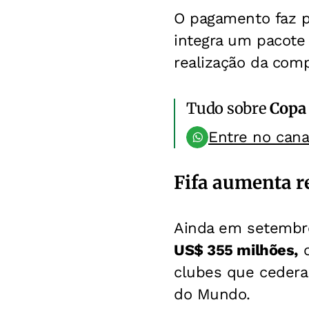
O pagamento faz p
integra um pacote 
realização da comp
Tudo sobre
Copa
Entre no can
Fifa aumenta r
Ainda em setembro 
US$ 355 milhões,
o
clubes que cedera
do Mundo.