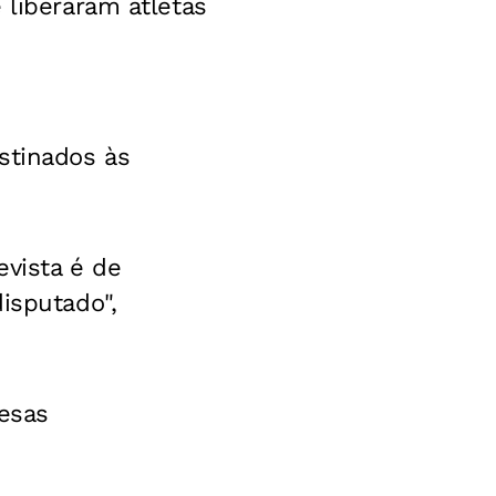
 liberaram atletas
estinados às
evista é de
isputado",
pesas