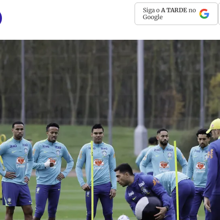
Siga o
A TARDE
no
Google