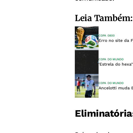
Leia Também:
COPA 0800
Erro no site da 
COPA DO MUNDO
'Estrela do hexa
COPA DO MUNDO
Ancelotti muda B
Eliminatóri