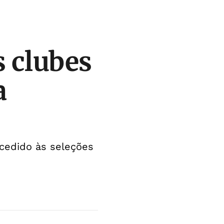
s clubes
a
 cedido às seleções