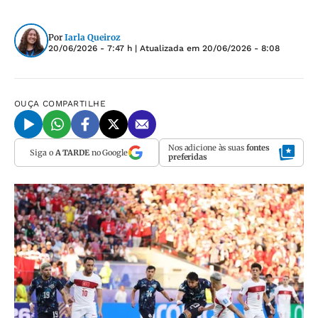
Por
Iarla Queiroz
20/06/2026 - 7:47 h
| Atualizada em
20/06/2026 - 8:08
OUÇA
COMPARTILHE
Nos adicione às suas
fontes
Siga o
A TARDE
no Google
preferidas