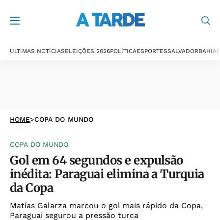
ÚLTIMAS NOTÍCIAS
ELEIÇÕES 2026
POLÍTICA
ESPORTES
SALVADOR
BAHIA
P
HOME
>
COPA DO MUNDO
COPA DO MUNDO
Gol em 64 segundos e expulsão
inédita: Paraguai elimina a Turquia
da Copa
Matías Galarza marcou o gol mais rápido da Copa,
Paraguai segurou a pressão turca