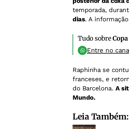
posterior da coxa d
temporada, durante
dias
. A informação
Tudo sobre
Copa
Entre no can
Raphinha se contun
franceses, e reto
do Barcelona.
A si
Mundo.
Leia Também: