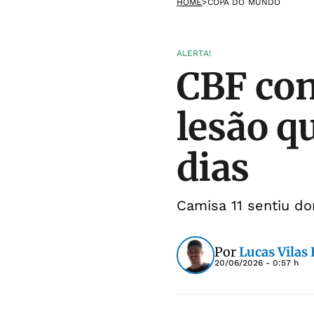
HOME
>
COPA DO MUNDO
ALERTA!
CBF con
lesão q
dias
Camisa 11 sentiu dor
Por
Lucas Vilas
20/06/2026 - 0:57 h