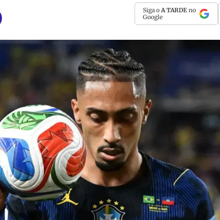
Siga o
A TARDE
no
Google