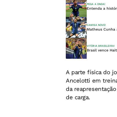
PEGA A ONDA!
Entenda a histó
CAMISA NOVE!
Matheus Cunha af
VITÓRIA BRASILEIRA!
Brasil vence Ha
A parte física do 
Ancelotti em trei
da reapresentação
de carga.