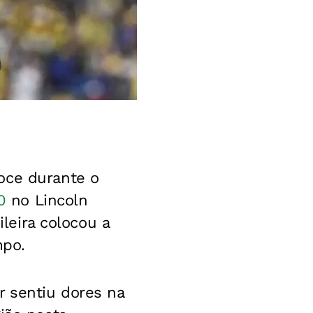
oce durante o
0
no Lincoln
ileira colocou a
mpo.
r sentiu dores na