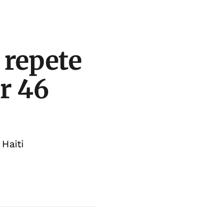
 repete
or 46
Haiti