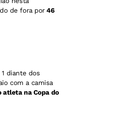
ião nesta
do de fora por
46
 1 diante dos
aio com a camisa
o atleta na Copa do