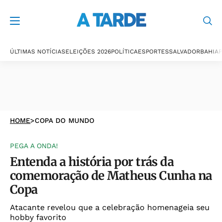
ÚLTIMAS NOTÍCIAS
ELEIÇÕES 2026
POLÍTICA
ESPORTES
SALVADOR
BAHIA
P
HOME
>
COPA DO MUNDO
PEGA A ONDA!
Entenda a história por trás da
comemoração de Matheus Cunha na
Copa
Atacante revelou que a celebração homenageia seu
hobby favorito