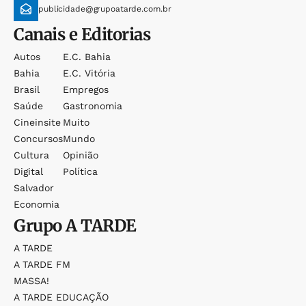
publicidade@grupoatarde.com.br
Canais e Editorias
Autos
E.c. Bahia
Bahia
E.c. Vitória
Brasil
Empregos
Saúde
Gastronomia
Cineinsite
Muito
Concursos
Mundo
Cultura
Opinião
Digital
Política
Salvador
Economia
Grupo
A TARDE
A TARDE
A TARDE FM
MASSA!
A TARDE EDUCAÇÃO