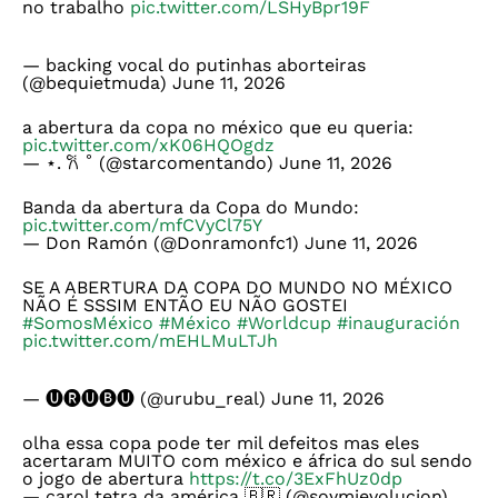
no trabalho
pic.twitter.com/LSHyBpr19F
— backing vocal do putinhas aborteiras
(@bequietmuda)
June 11, 2026
a abertura da copa no méxico que eu queria:
pic.twitter.com/xK06HQOgdz
— ⋆. 𐙚 ˚ (@starcomentando)
June 11, 2026
Banda da abertura da Copa do Mundo:
pic.twitter.com/mfCVyCl75Y
— Don Ramón (@Donramonfc1)
June 11, 2026
SE A ABERTURA DA COPA DO MUNDO NO MÉXICO
NÃO É SSSIM ENTÃO EU NÃO GOSTEI
#SomosMéxico
#México
#Worldcup
#inauguración
pic.twitter.com/mEHLMuLTJh
— 🅤🅡🅤🅑🅤 (@urubu_real)
June 11, 2026
olha essa copa pode ter mil defeitos mas eles
acertaram MUITO com méxico e áfrica do sul sendo
o jogo de abertura
https://t.co/3ExFhUz0dp
— carol tetra da américa 🇧🇷 (@soymievolucion)