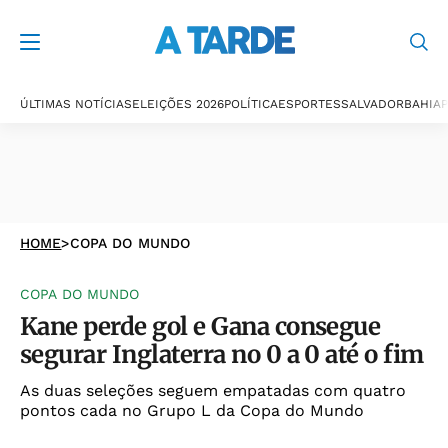
ÚLTIMAS NOTÍCIAS
ELEIÇÕES 2026
POLÍTICA
ESPORTES
SALVADOR
BAHIA
P
HOME
>
COPA DO MUNDO
COPA DO MUNDO
Kane perde gol e Gana consegue
segurar Inglaterra no 0 a 0 até o fim
As duas seleções seguem empatadas com quatro
pontos cada no Grupo L da Copa do Mundo