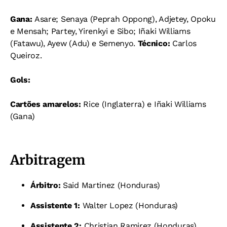
Gana:
Asare; Senaya (Peprah Oppong), Adjetey, Opoku
e Mensah; Partey, Yirenkyi e Sibo; Iñaki Williams
(Fatawu), Ayew (Adu) e Semenyo.
Técnico:
Carlos
Queiroz.
Gols:
Cartões amarelos:
Rice (Inglaterra) e Iñaki Williams
(Gana)
Arbitragem
Árbitro:
Said Martinez (Honduras)
Assistente 1:
Walter Lopez (Honduras)
Assistente 2:
Christian Ramirez (Honduras)