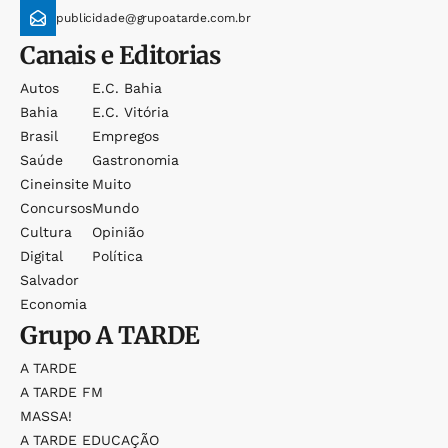
publicidade@grupoatarde.com.br
Canais e Editorias
Autos
E.c. Bahia
Bahia
E.c. Vitória
Brasil
Empregos
Saúde
Gastronomia
Cineinsite
Muito
Concursos
Mundo
Cultura
Opinião
Digital
Política
Salvador
Economia
Grupo
A TARDE
A TARDE
A TARDE FM
MASSA!
A TARDE EDUCAÇÃO