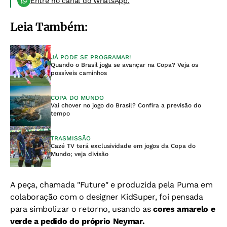
Entre no canal do WhatsApp.
Leia Também:
JÁ PODE SE PROGRAMAR!
Quando o Brasil joga se avançar na Copa? Veja os
possíveis caminhos
COPA DO MUNDO
Vai chover no jogo do Brasil? Confira a previsão do
tempo
TRASMISSÃO
Cazé TV terá exclusividade em jogos da Copa do
Mundo; veja divisão
A peça, chamada "Future" e produzida pela Puma em
colaboração com o designer KidSuper, foi pensada
para simbolizar o retorno, usando as
cores amarelo e
verde a pedido do próprio Neymar.