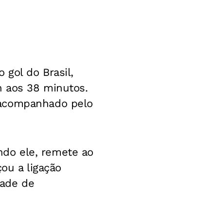
 gol do Brasil,
n aos 38 minutos.
 acompanhado pelo
do ele, remete ao
çou a ligação
ade de