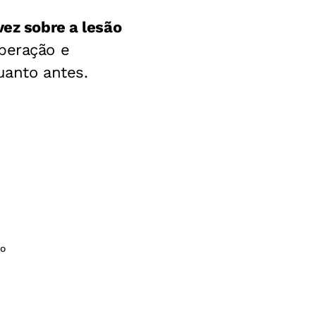
vez sobre
a lesão
peração e
uanto antes.
do