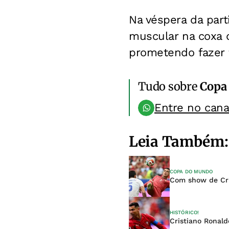
Na véspera da part
muscular na coxa 
prometendo fazer t
Tudo sobre
Copa
Entre no can
Leia Também:
COPA DO MUNDO
Com show de Cri
HISTÓRICO!
Cristiano Ronald