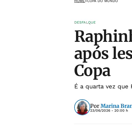
HOME
>
COPA DO MUNDO
DESFALQUE
Raphinh
após le
Copa
É a quarta vez que
Por
Marina Bra
23/06/2026 - 20:00 h