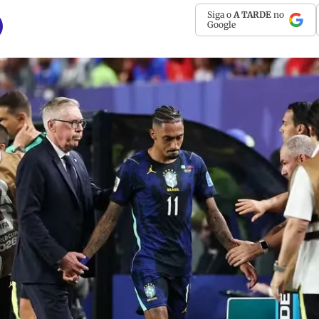
Siga o
A TARDE
no
Google