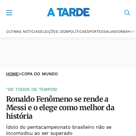
ÚLTIMAS NOTÍCIAS
ELEIÇÕES 2026
POLÍTICA
ESPORTES
SALVADOR
BAHIA
P
HOME
>
COPA DO MUNDO
"DE TODOS OS TEMPOS!
Ronaldo Fenômeno se rende a
Messi e o elege como melhor da
história
Ídolo do pentacampeonato brasileiro não se
incomodou ao ser superado