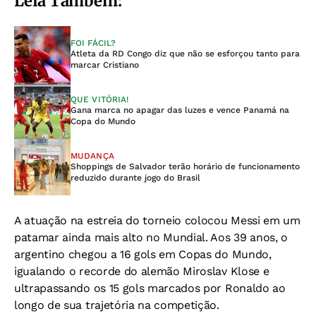
Leia Também:
FOI FÁCIL?
Atleta da RD Congo diz que não se esforçou tanto para
marcar Cristiano
QUE VITÓRIA!
Gana marca no apagar das luzes e vence Panamá na
Copa do Mundo
MUDANÇA
Shoppings de Salvador terão horário de funcionamento
reduzido durante jogo do Brasil
A atuação na estreia do torneio colocou Messi em um
patamar ainda mais alto no Mundial. Aos 39 anos, o
argentino chegou a 16 gols em Copas do Mundo,
igualando o recorde do alemão Miroslav Klose e
ultrapassando os 15 gols marcados por Ronaldo ao
longo de sua trajetória na competição.