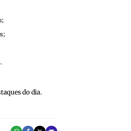
s;
s;
.
staques do dia.