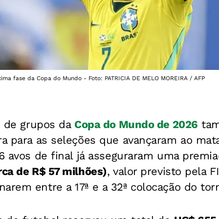
róxima fase da Copa do Mundo - Foto: PATRICIA DE MELO MOREIRA / AFP
se de grupos da
Copa do Mundo de 2026
tam
ira para as seleções que avançaram ao mat
 16 avos de final já asseguraram uma premi
rca de R$ 57 milhões)
, valor previsto pela F
arem entre a 17ª e a 32ª colocação do torn