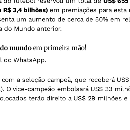
 do futebol reservou um total de
US$ 655
R$ 3,4 bilhões)
em premiações para esta 
senta um aumento de cerca de 50% em rel
a do Mundo anterior.
 do mundo
em primeira mão!
al do WhatsApp.
rá com a seleção campeã, que receberá US$
). O vice-campeão embolsará US$ 33 milh
colocados terão direito a US$ 29 milhões e