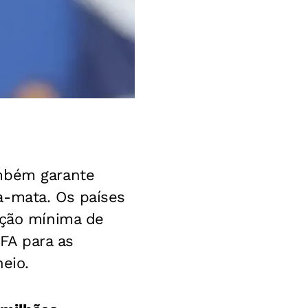
bém garante
a-mata. Os países
ação mínima de
IFA para as
eio.