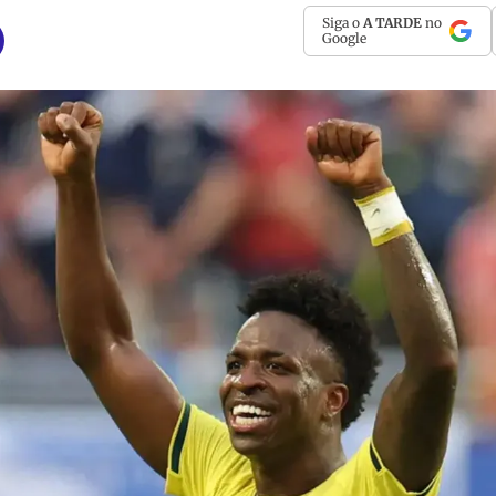
Siga o
A TARDE
no
Google