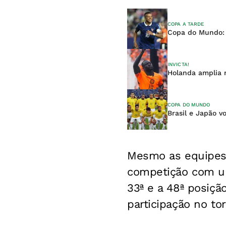
COPA A TARDE
Copa do Mundo: h
INVICTA!
Holanda amplia 
COPA DO MUNDO
Brasil e Japão 
Mesmo as equipes 
competição com um
33ª e a 48ª posiçã
participação no tor