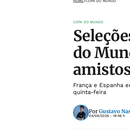
HOME
>
COPA DO MUNDO
COPA DO MUNDO
Seleçõe
do Mun
amisto
França e Espanha e
quinta-feira
Por
Gustavo Na
04/06/2026 - 19:46 h