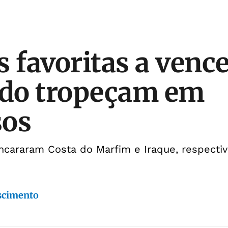
s favoritas a venc
do tropeçam em
sos
ncararam Costa do Marfim e Iraque, respecti
scimento