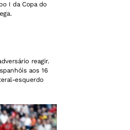
po I da Copa do
ega.
versário reagir.
espanhóis aos 16
teral-esquerdo