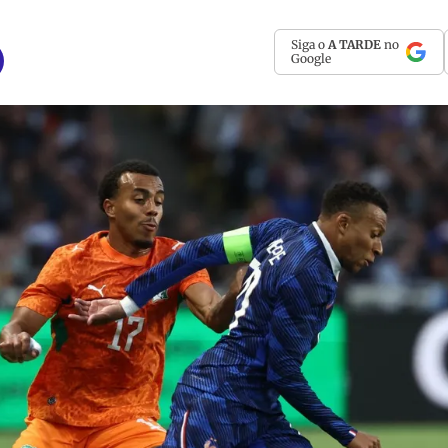
Siga o
A TARDE
no
Google