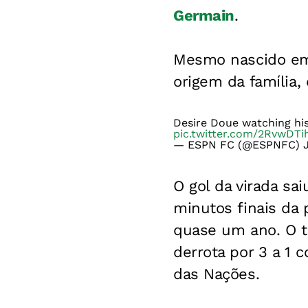
Germain
.
Mesmo nascido em
origem da família,
Desire Doue watching hi
pic.twitter.com/2RvwDTi
— ESPN FC (@ESPNFC)
O gol da virada sa
minutos finais da 
quase um ano. O t
derrota por 3 a 1 
das Nações.