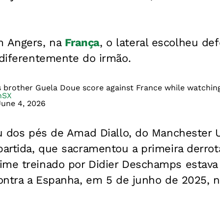
 Angers, na
França
, o lateral escolheu de
 diferentemente do irmão.
s brother Guela Doue score against France while watchin
hSX
June 4, 2026
iu dos pés de Amad Diallo, do Manchester 
partida, que sacramentou a primeira derro
ime treinado por Didier Deschamps estava 
contra a Espanha, em 5 de junho de 2025, n