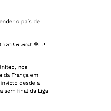
fender o país de
g from the bench 😂🇨🇮
United, nos
ta da França em
invicto desde a
a semifinal da Liga