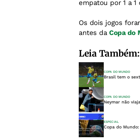
empatou por 1 a 1 
Os dois jogos for
antes da
Copa do
Leia Também:
COPA DO MUNDO
Brasil tem o sex
COPA DO MUNDO
Neymar não viaja
ESPECIAL
Copa do Mundo: A