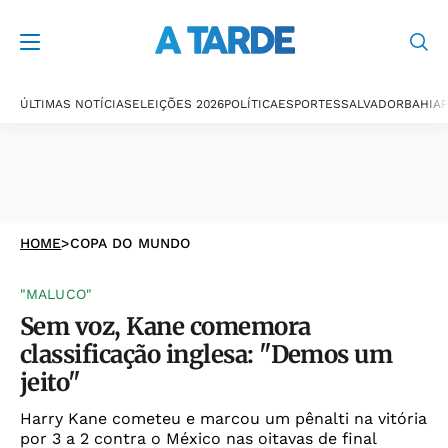
ÚLTIMAS NOTÍCIAS
ELEIÇÕES 2026
POLÍTICA
ESPORTES
SALVADOR
BAHIA
P
HOME
>
COPA DO MUNDO
"MALUCO"
Sem voz, Kane comemora
classificação inglesa: "Demos um
jeito"
Harry Kane cometeu e marcou um pênalti na vitória
por 3 a 2 contra o México nas oitavas de final