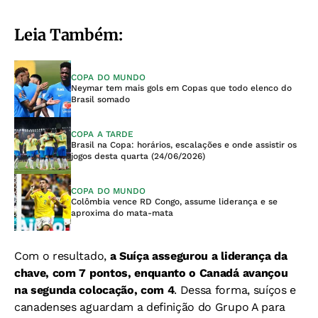
Leia Também:
COPA DO MUNDO
Neymar tem mais gols em Copas que todo elenco do
Brasil somado
COPA A TARDE
Brasil na Copa: horários, escalações e onde assistir os
jogos desta quarta (24/06/2026)
COPA DO MUNDO
Colômbia vence RD Congo, assume liderança e se
aproxima do mata-mata
Com o resultado,
a Suíça assegurou a liderança da
chave, com 7 pontos, enquanto o Canadá avançou
na segunda colocação, com 4
. Dessa forma, suíços e
canadenses aguardam a definição do Grupo A para