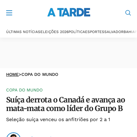
ÚLTIMAS NOTÍCIAS
ELEIÇÕES 2026
POLÍTICA
ESPORTES
SALVADOR
BAHIA
P
HOME
>
COPA DO MUNDO
COPA DO MUNDO
Suíça derrota o Canadá e avança ao
mata-mata como líder do Grupo B
Seleção suíça venceu os anfitriões por 2 a 1