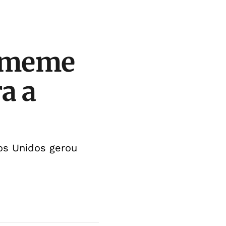
a meme
a a
os Unidos gerou