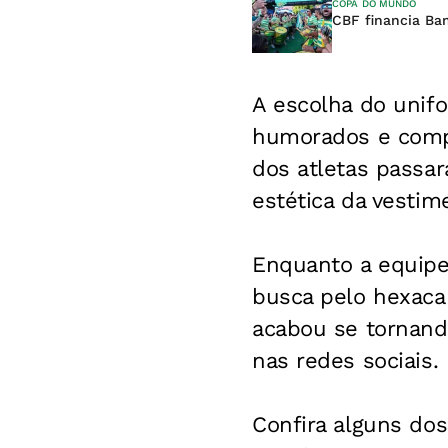
COPA DO MUNDO
CBF financia Ba
A escolha do unif
humorados e compa
dos atletas passa
estética da vestime
Enquanto a equipe 
busca pelo hexaca
acabou se tornand
nas redes sociais.
Confira alguns do