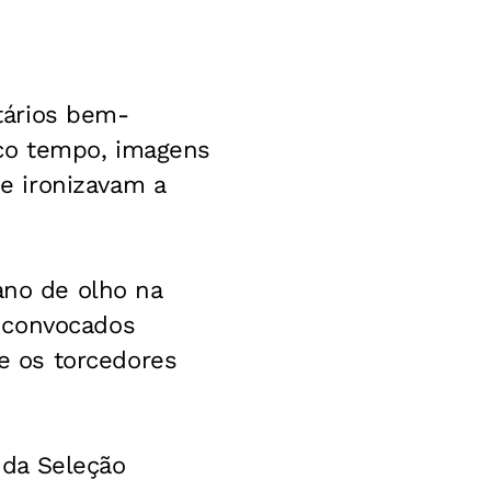
tários bem-
co tempo, imagens
e ironizavam a
ano de olho na
 convocados
e os torcedores
 da Seleção