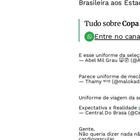
Brasileira aos Est
Tudo sobre
Copa
Entre no can
E esse uniforme da seleç
— Abel Mil Grau 🐷ⓟ (@
Parece uniforme de me
— Thamy ˢᶜᶜᵖ (@malokad
Uniforme de viagem da se
Expectativa x Realidade
— Central Do Brasa (@C
Gente,
Não queria dizer nada nã
cardiovascular.