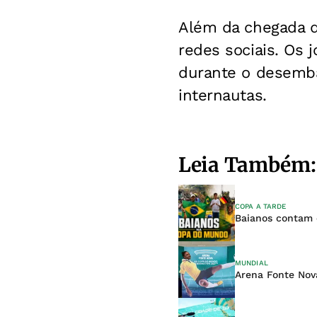
Além da chegada d
redes sociais. Os 
durante o desemba
internautas.
Leia Também:
COPA A TARDE
Baianos contam
MUNDIAL
Arena Fonte Nov