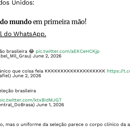
ados Unidos:
 do mundo
em primeira mão!
al do WhatsApp.
ão brasileira 😂
pic.twitter.com/aEKCeHCKjp
Abel_Mil_Grau)
June 2, 2026
cânico que coisa feia KKKKKKKKKKKKKKKKKKK
https://t
afiel)
June 2, 2026
leção brasileira
pic.twitter.com/ktxBIdMJGT
entral_DoBrasa)
June 1, 2026
o, mas o uniforme da seleção parece o corpo clínico da 