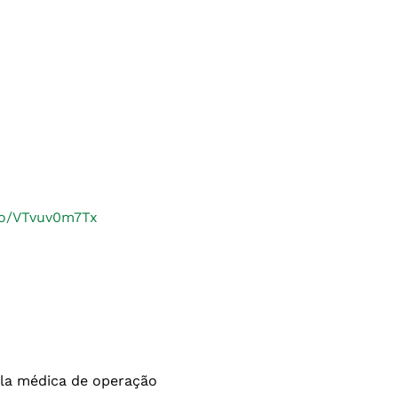
.co/VTvuv0m7Tx
ala médica de operação