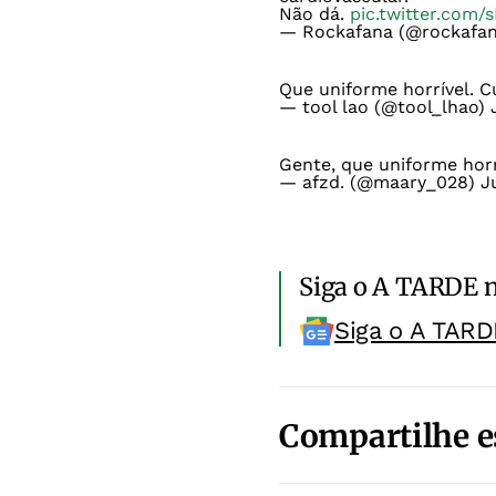
Não dá.
pic.twitter.com/
— Rockafana (@rockafa
Que uniforme horrível. 
— tool lao (@tool_lhao)
Gente, que uniforme horr
— afzd. (@maary_028)
J
Siga o A TARDE 
Siga o A TARD
Compartilhe e