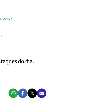
2z0WYkr
r2
staques do dia.