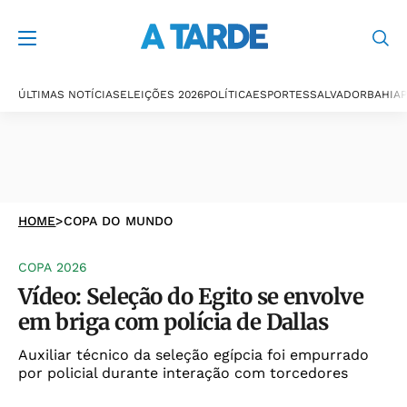
ÚLTIMAS NOTÍCIAS
ELEIÇÕES 2026
POLÍTICA
ESPORTES
SALVADOR
BAHIA
P
HOME
>
COPA DO MUNDO
COPA 2026
Vídeo: Seleção do Egito se envolve
em briga com polícia de Dallas
Auxiliar técnico da seleção egípcia foi empurrado
por policial durante interação com torcedores