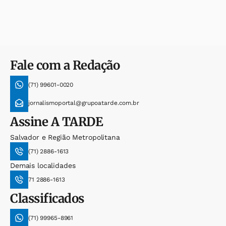
Fale com a Redação
(71) 99601-0020
jornalismoportal@grupoatarde.com.br
Assine
A TARDE
Salvador e Região Metropolitana
(71) 2886-1613
Demais localidades
71 2886-1613
Classificados
(71) 99965-8961