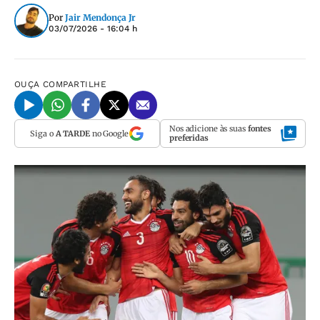
Por
Jair Mendonça Jr
03/07/2026 - 16:04 h
OUÇA
COMPARTILHE
Nos adicione às suas
fontes
Siga o
A TARDE
no Google
preferidas