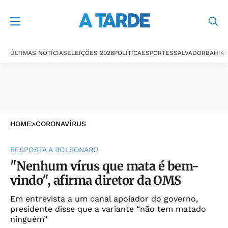
ÚLTIMAS NOTÍCIAS
ELEIÇÕES 2026
POLÍTICA
ESPORTES
SALVADOR
BAHIA
P
HOME
>
CORONAVÍRUS
RESPOSTA A BOLSONARO
"Nenhum vírus que mata é bem-
vindo", afirma diretor da OMS
Em entrevista a um canal apoiador do governo,
presidente disse que a variante “não tem matado
ninguém”