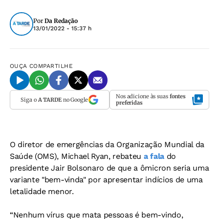
Por
Da Redação
13/01/2022 - 15:37 h
OUÇA
COMPARTILHE
Nos adicione às suas
fontes
Siga o
A TARDE
no Google
preferidas
O diretor de emergências da Organização Mundial da
Saúde (OMS), Michael Ryan, rebateu
a fala
do
presidente Jair Bolsonaro de que a ômicron seria uma
variante "bem-vinda" por apresentar indícios de uma
letalidade menor.
“Nenhum vírus que mata pessoas é bem-vindo,