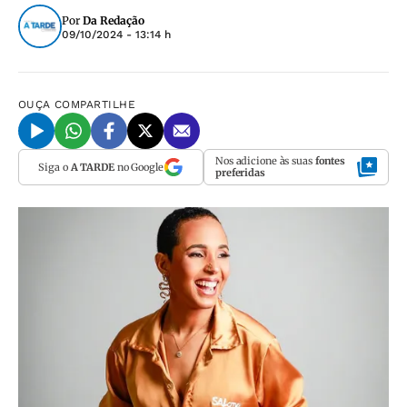
Por
Da Redação
09/10/2024 - 13:14 h
OUÇA
COMPARTILHE
Nos adicione às suas
fontes
Siga o
A TARDE
no Google
preferidas