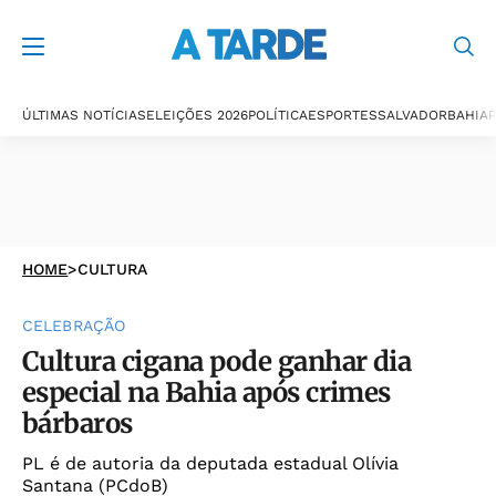
ÚLTIMAS NOTÍCIAS
ELEIÇÕES 2026
POLÍTICA
ESPORTES
SALVADOR
BAHIA
P
HOME
>
CULTURA
CELEBRAÇÃO
Cultura cigana pode ganhar dia
especial na Bahia após crimes
bárbaros
PL é de autoria da deputada estadual Olívia
Santana (PCdoB)