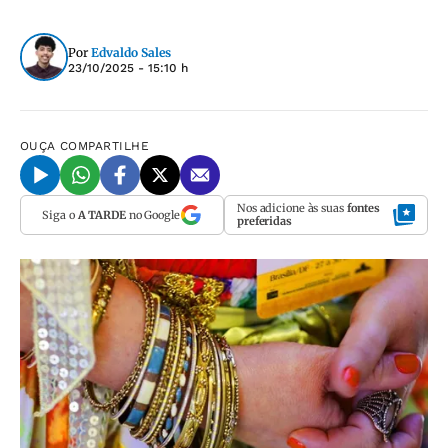
Por
Edvaldo Sales
23/10/2025 - 15:10 h
OUÇA
COMPARTILHE
Nos adicione às suas
fontes
Siga o
A TARDE
no Google
preferidas