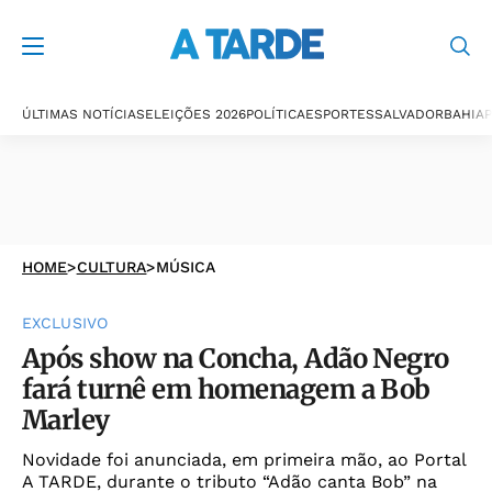
ÚLTIMAS NOTÍCIAS
ELEIÇÕES 2026
POLÍTICA
ESPORTES
SALVADOR
BAHIA
P
HOME
>
CULTURA
>
MÚSICA
EXCLUSIVO
Após show na Concha, Adão Negro
fará turnê em homenagem a Bob
Marley
Novidade foi anunciada, em primeira mão, ao Portal
A TARDE, durante o tributo “Adão canta Bob” na