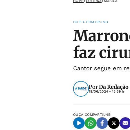
HOME
>
CULTURA
>
MÚSICA
DUPLA COM BRUNO
Marrone
faz cir
Cantor segue em re
Por
Da Redação
19/06/2024 - 15:39 h
OUÇA
COMPARTILHE