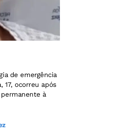
gia de emergência
, 17, ocorreu após
a permanente à
ez