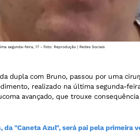
tima segunda-feira, 17 - Foto: Reprodução | Redes Sociais
 da dupla com Bruno, passou por uma cirur
dimento, realizado na última segunda-feira
aucoma avançado, que trouxe consequênci
da "Caneta Azul", será pai pela primeira v