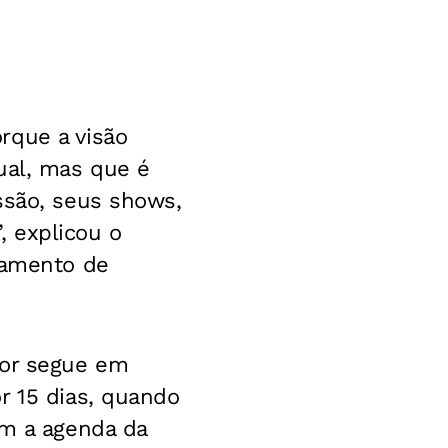
rque a visão
ual, mas que é
ssão, seus shows,
 explicou o
tamento de
tor segue em
r 15 dias, quando
om a agenda da