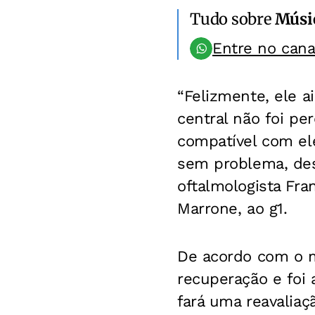
Tudo sobre
Músi
Entre no can
“Felizmente, ele 
central não foi pe
compatível com ele
sem problema, des
oftalmologista Fr
Marrone, ao g1.
De acordo com o m
recuperação e foi 
fará uma reavaliaç