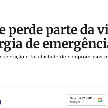
 perde parte da vi
urgia de emergênci
cuperação e foi afastado de compromissos pr
Siga o
A TARDE
no
Google