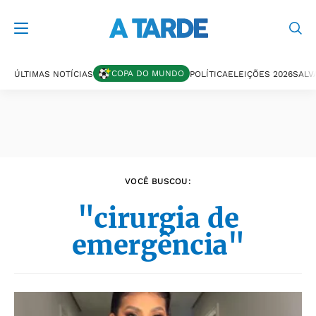
Últimas notícias
COPA DO MUNDO
ÚLTIMAS NOTÍCIAS
POLÍTICA
ELEIÇÕES 2026
SALV
VOCÊ BUSCOU:
"cirurgia de
emergência"