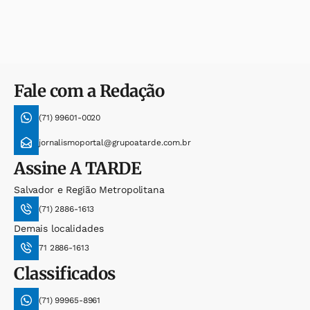
Fale com a Redação
(71) 99601-0020
jornalismoportal@grupoatarde.com.br
Assine
A TARDE
Salvador e Região Metropolitana
(71) 2886-1613
Demais localidades
71 2886-1613
Classificados
(71) 99965-8961