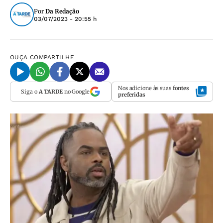
Por
Da Redação
03/07/2023 - 20:55 h
OUÇA
COMPARTILHE
Nos adicione às suas
fontes
Siga o
A TARDE
no Google
preferidas