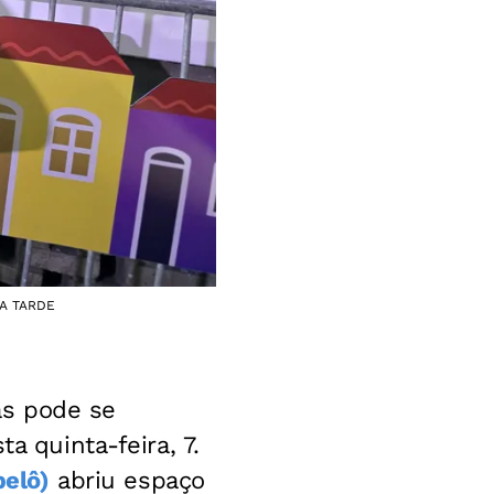
. A TARDE
as pode se
a quinta-feira, 7.
pelô)
abriu espaço