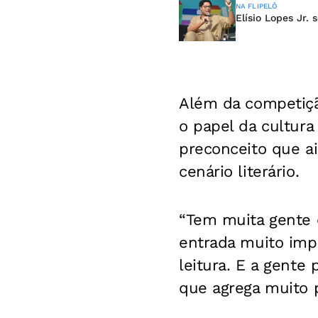
NA FLIPELÔ
Elísio Lopes Jr.
Além da competiçã
o papel da cultura
preconceito que a
cenário literário.
“Tem muita gente 
entrada muito impo
leitura. E a gente
que agrega muito pa