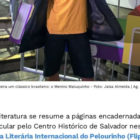
eira um clássico brasileiro: o Menino Maluquinho - Foto: Jaísa Almeida | Ag
teratura se resume a páginas encadernad
ular pelo Centro Histórico de Salvador nest
a Literária Internacional do Pelourinho (Fli