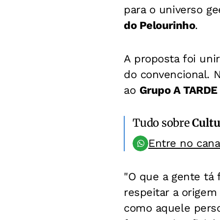
para o universo g
do Pelourinho
.
A proposta foi un
do convencional. N
ao
Grupo A TARD
Tudo sobre
Cultu
Entre no can
"O que a gente tá 
respeitar a orige
como aquele person