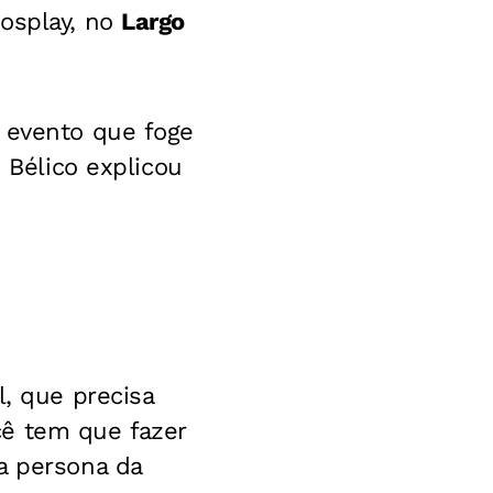
cosplay, no
Largo
m evento que foge
 Bélico explicou
l, que precisa
cê tem que fazer
a persona da