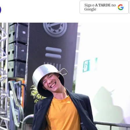
Siga o
A TARDE
no
Google