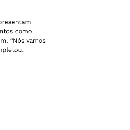
apresentam
entos como
gem. “Nós vamos
mpletou.