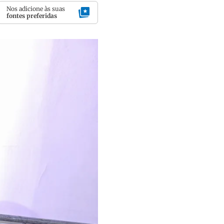
Nos adicione às suas
fontes preferidas