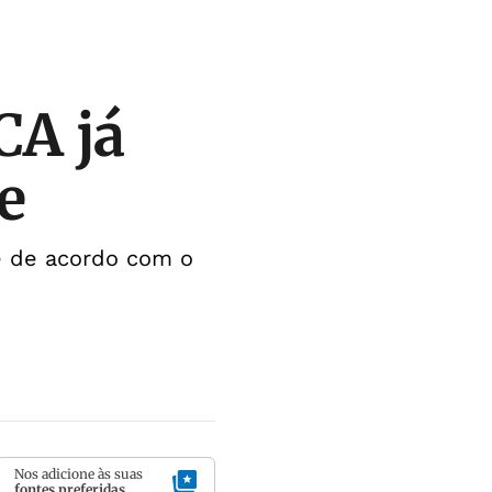
CA já
e
e de acordo com o
Nos adicione às suas
fontes preferidas