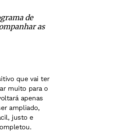
ograma de
acompanhar as
tivo que vai ter
ar muito para o
voltará apenas
ser ampliado,
il, justo e
completou.