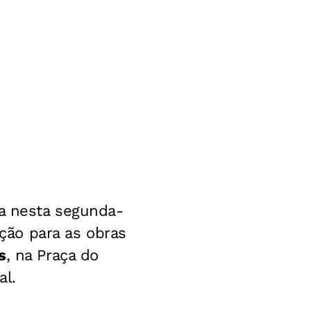
da nesta segunda-
ação para as obras
s
, na Praça do
al.