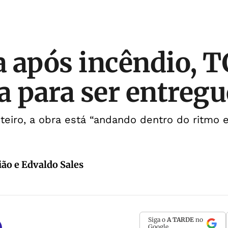
 após incêndio, T
a para ser entregu
eiro, a obra está “andando dentro do ritmo 
ião e Edvaldo Sales
Siga o
A TARDE
no
Google