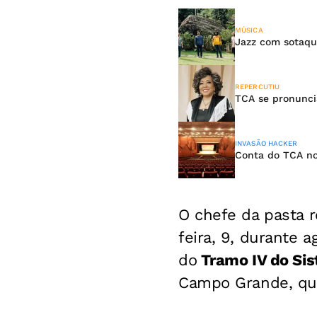
MÚSICA
Jazz com sotaqu
REPERCUTIU
TCA se pronunci
INVASÃO HACKER
Conta do TCA no
O chefe da pasta r
feira, 9, durante 
do
Tramo IV do Sis
Campo Grande, que 