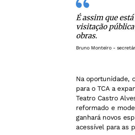
É assim que est
visitação públic
obras.
Bruno Monteiro - secretár
Na oportunidade, o
para o TCA a expa
Teatro Castro Alve
reformado e modern
ganhará novos espa
acessível para as