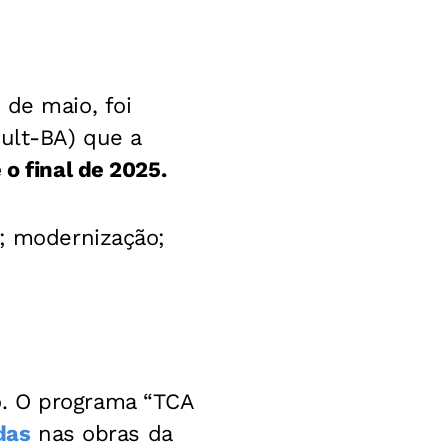
o de maio, foi
cult-BA) que a
o final de 2025.
o; modernização;
o. O programa “TCA
das
nas obras da