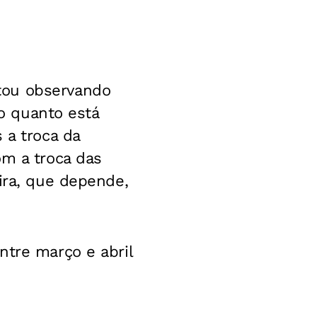
tou observando
 o quanto está
 a troca da
om a troca das
ira, que depende,
ntre março e abril