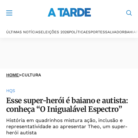
ÚLTIMAS NOTÍCIAS
ELEIÇÕES 2026
POLÍTICA
ESPORTES
SALVADOR
BAHIA
P
HOME
>
CULTURA
HQS
Esse super-herói é baiano e autista:
conheça “O Inigualável Espectro”
História em quadrinhos mistura ação, inclusão e
representatividade ao apresentar Theo, um super-
herói autista