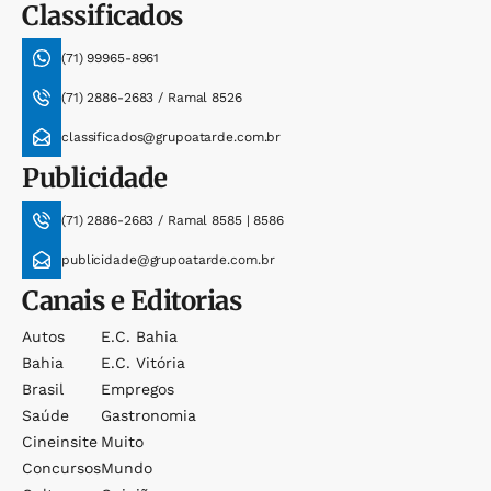
Classificados
(71) 99965-8961
(71) 2886-2683 / Ramal 8526
classificados@grupoatarde.com.br
Publicidade
(71) 2886-2683 / Ramal 8585 | 8586
publicidade@grupoatarde.com.br
Canais e Editorias
Autos
E.c. Bahia
Bahia
E.c. Vitória
Brasil
Empregos
Saúde
Gastronomia
Cineinsite
Muito
Concursos
Mundo