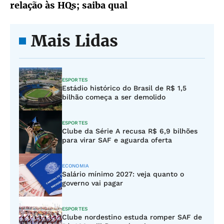
relação às HQs; saiba qual
Mais Lidas
ESPORTES
Estádio histórico do Brasil de R$ 1,5
bilhão começa a ser demolido
ESPORTES
Clube da Série A recusa R$ 6,9 bilhões
para virar SAF e aguarda oferta
ECONOMIA
Salário mínimo 2027: veja quanto o
governo vai pagar
ESPORTES
Clube nordestino estuda romper SAF de