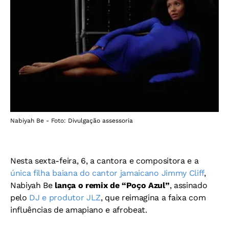
Nabiyah Be - Foto: Divulgação assessoria
Nesta sexta-feira, 6, a cantora e compositora e a
única filha baiana do cantor jamaicano Jimmy Cliff
,
Nabiyah Be
lança o remix de “Poço Azul”
, assinado
pelo
DJ e produtor JLZ
, que reimagina a faixa com
influências de amapiano e afrobeat.