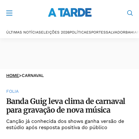
ÚLTIMAS NOTÍCIAS
ELEIÇÕES 2026
POLÍTICA
ESPORTES
SALVADOR
BAHIA
P
HOME
>
CARNAVAL
FOLIA
Banda Guig leva clima de carnaval
para gravação de nova música
Canção já conhecida dos shows ganha versão de
estúdio após resposta positiva do público