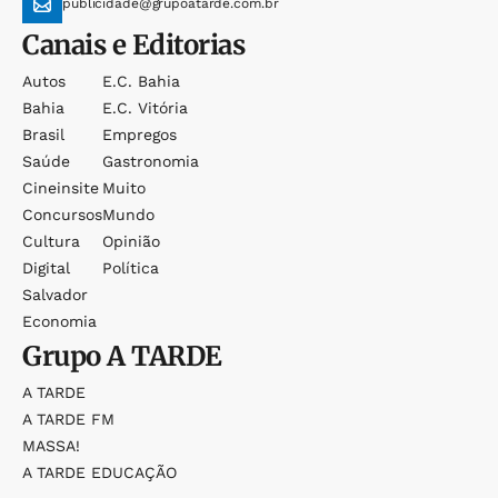
publicidade@grupoatarde.com.br
Canais e Editorias
Autos
E.c. Bahia
Bahia
E.c. Vitória
Brasil
Empregos
Saúde
Gastronomia
Cineinsite
Muito
Concursos
Mundo
Cultura
Opinião
Digital
Política
Salvador
Economia
Grupo
A TARDE
A TARDE
A TARDE FM
MASSA!
A TARDE EDUCAÇÃO