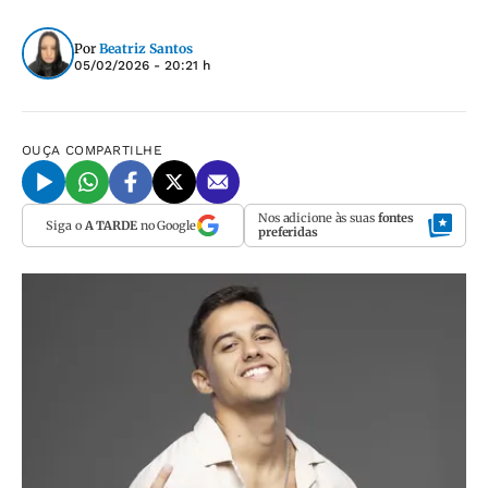
Por
Beatriz Santos
05/02/2026 - 20:21 h
OUÇA
COMPARTILHE
Nos adicione às suas
fontes
Siga o
A TARDE
no Google
preferidas