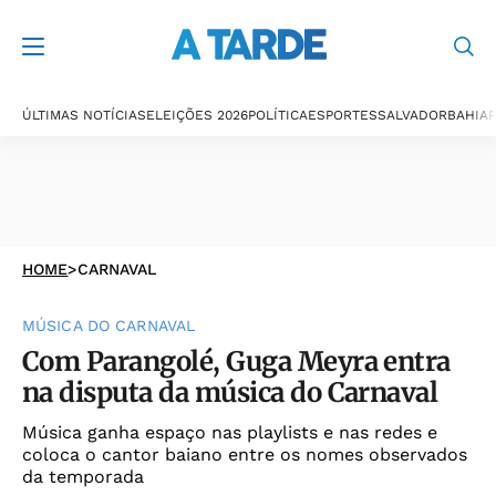
ÚLTIMAS NOTÍCIAS
ELEIÇÕES 2026
POLÍTICA
ESPORTES
SALVADOR
BAHIA
P
HOME
>
CARNAVAL
MÚSICA DO CARNAVAL
Com Parangolé, Guga Meyra entra
na disputa da música do Carnaval
Música ganha espaço nas playlists e nas redes e
coloca o cantor baiano entre os nomes observados
da temporada