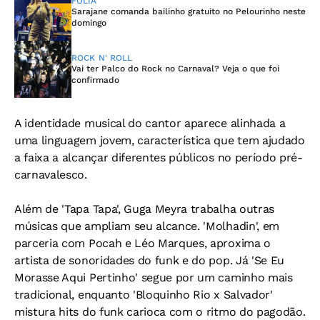
FOLIA
Sarajane comanda bailinho gratuito no Pelourinho neste
domingo
ROCK N' ROLL
Vai ter Palco do Rock no Carnaval? Veja o que foi
confirmado
A identidade musical do cantor aparece alinhada a
uma linguagem jovem, característica que tem ajudado
a faixa a alcançar diferentes públicos no período pré-
carnavalesco.
Além de 'Tapa Tapa', Guga Meyra trabalha outras
músicas que ampliam seu alcance. 'Molhadin', em
parceria com Pocah e Léo Marques, aproxima o
artista de sonoridades do funk e do pop. Já 'Se Eu
Morasse Aqui Pertinho' segue por um caminho mais
tradicional, enquanto 'Bloquinho Rio x Salvador'
mistura hits do funk carioca com o ritmo do pagodão.