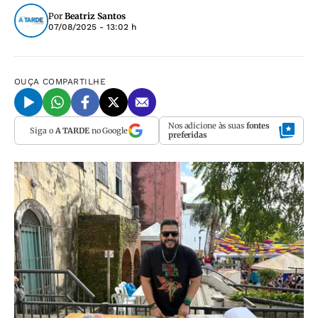
Por
Beatriz Santos
07/08/2025 - 13:02 h
OUÇA
COMPARTILHE
Nos adicione às suas
fontes
Siga o
A TARDE
no Google
preferidas