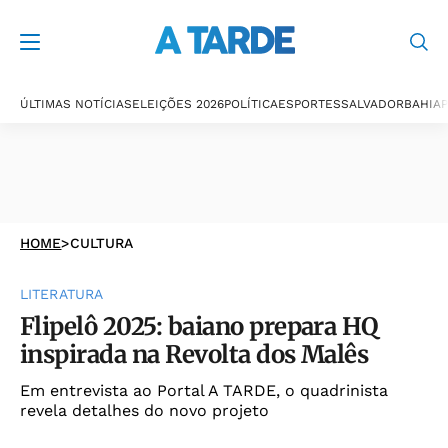
ÚLTIMAS NOTÍCIAS
ELEIÇÕES 2026
POLÍTICA
ESPORTES
SALVADOR
BAHIA
P
HOME
>
CULTURA
LITERATURA
Flipelô 2025: baiano prepara HQ
inspirada na Revolta dos Malês
Em entrevista ao Portal A TARDE, o quadrinista
revela detalhes do novo projeto