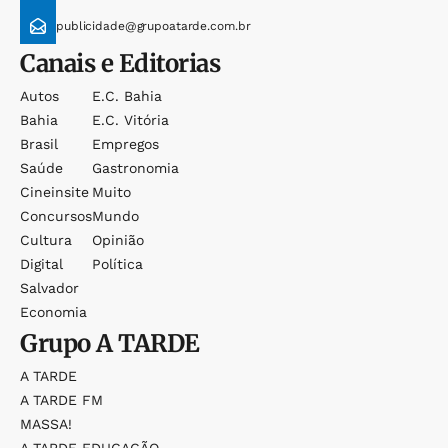
publicidade@grupoatarde.com.br
Canais e Editorias
Autos
E.c. Bahia
Bahia
E.c. Vitória
Brasil
Empregos
Saúde
Gastronomia
Cineinsite
Muito
Concursos
Mundo
Cultura
Opinião
Digital
Política
Salvador
Economia
Grupo
A TARDE
A TARDE
A TARDE FM
MASSA!