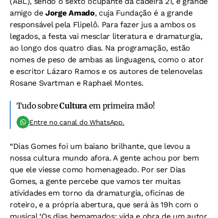
(ABL), sendo o sexto ocupante da cadeira 21, e grande
amigo de
Jorge Amado
, cuja Fundação é a grande
responsável pela Flipelô. Para fazer jus a ambos os
legados, a festa vai mesclar literatura e dramaturgia,
ao longo dos quatro dias. Na programação, estão
nomes de peso de ambas as linguagens, como o ator
e escritor Lázaro Ramos e os autores de telenovelas
Rosane Svartman e Raphael Montes.
Tudo sobre
Cultura
em primeira mão!
Entre no canal do WhatsApp.
“Dias Gomes foi um baiano brilhante, que levou a
nossa cultura mundo afora. A gente achou por bem
que ele viesse como homenageado. Por ser Dias
Gomes, a gente percebe que vamos ter muitas
atividades em torno da dramaturgia, oficinas de
roteiro, e a própria abertura, que será às 19h com o
musical ‘Os dias bemamados: vida e obra de um autor