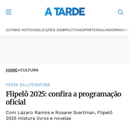
ÚLTIMAS NOTÍCIAS
ELEIÇÕES 2026
POLÍTICA
ESPORTES
SALVADOR
BAHIA
P
HOME
>
CULTURA
FESTA DA LITERATURA
Flipelô 2025: confira a programação
oficial
Com Lázaro Ramos e Rosane Svartman, Flipelô
2025 mistura livros e novelas