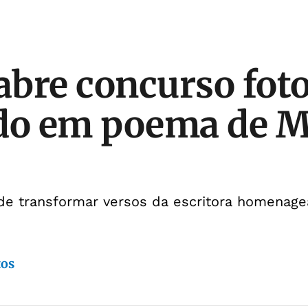
 abre concurso fot
ado em poema de 
 de transformar versos da escritora homenag
tos