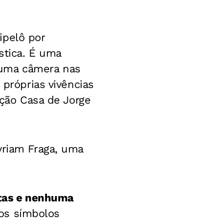
ipelô por
stica. É uma
 uma câmera nas
 próprias vivências
ação Casa de Jorge
yriam Fraga, uma
tas e nenhuma
 aos símbolos