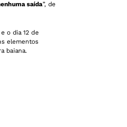
 nenhuma saída
”, de
 e o dia 12 de
ens elementos
ra baiana.