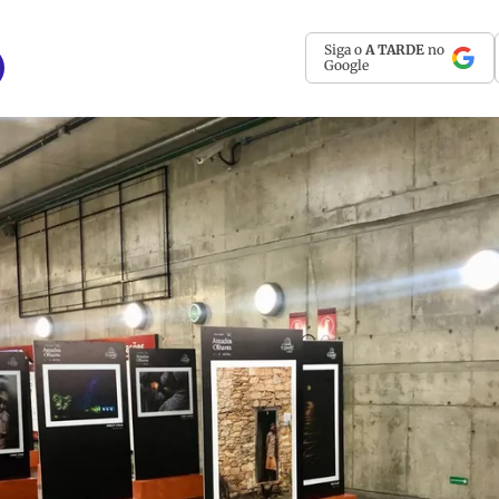
Siga o
A TARDE
no
Google