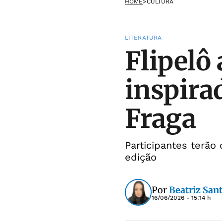
HOME
>
CULTURA
LITERATURA
Flipelô
inspir
Fraga
Participantes terão
edição
Por
Beatriz San
16/06/2026 - 15:14 h