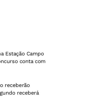
 na Estação Campo
concurso conta com
co receberão
egundo receberá