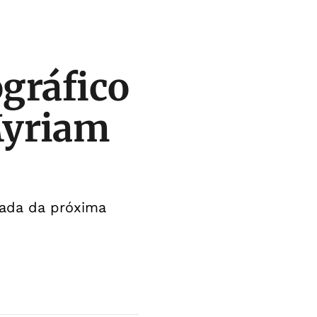
ográfico
Myriam
eada da próxima