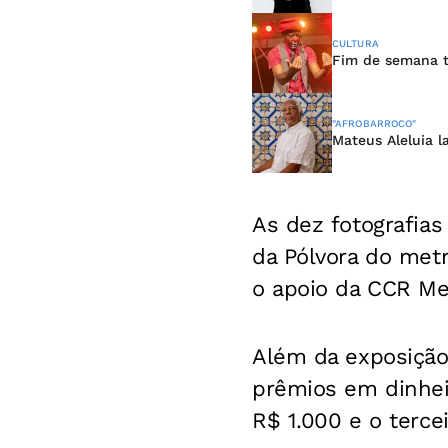
CULTURA
Fim de semana t
"AFROBARROCO"
Mateus Aleluia l
As dez fotografia
da Pólvora do metr
o apoio da CCR Me
Além da exposição
prêmios em dinheir
R$ 1.000 e o terc