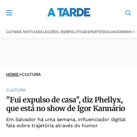
ÚLTIMAS NOTÍCIAS
ELEIÇÕES 2026
POLÍTICA
ESPORTES
SALVADOR
BAHIA
P
HOME
>
CULTURA
CULTURA
"Fui expulso de casa", diz Phellyx,
que está no show de Igor Kannário
Em Salvador há uma semana, influenciador digital
fala sobre trajetória através do humor