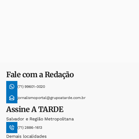
Fale com a Redação
(71) 99601-0020
jornalismoportal@grupoatarde.com.br
Assine
A TARDE
Salvador e Região Metropolitana
(71) 2886-1613
Demais localidades