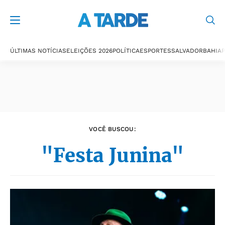
Últimas notícias
ÚLTIMAS NOTÍCIAS
ELEIÇÕES 2026
POLÍTICA
ESPORTES
SALVADOR
BAHIA
P
VOCÊ BUSCOU:
"Festa Junina"