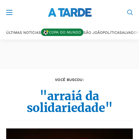
Últimas notícias
COPA DO MUNDO
ÚLTIMAS NOTÍCIAS
SÃO JOÃO
POLÍTICA
SALVADOR
VOCÊ BUSCOU:
"arraiá da
solidariedade"