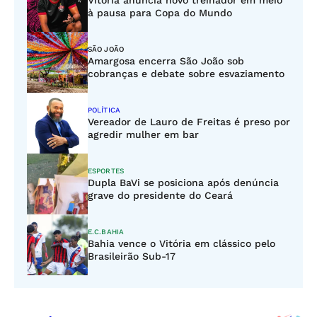
Vitória anuncia novo treinador em meio
à pausa para Copa do Mundo
SÃO JOÃO
Amargosa encerra São João sob
cobranças e debate sobre esvaziamento
POLÍTICA
Vereador de Lauro de Freitas é preso por
agredir mulher em bar
ESPORTES
Dupla BaVi se posiciona após denúncia
grave do presidente do Ceará
E.C.BAHIA
Bahia vence o Vitória em clássico pelo
Brasileirão Sub-17