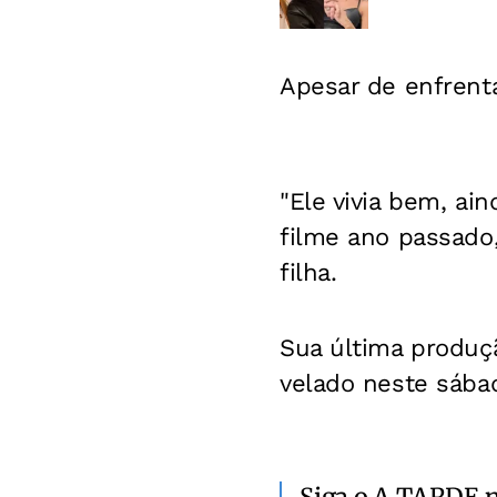
Apesar de enfrenta
"Ele vivia bem, ai
filme ano passado,
filha.
Sua última produçã
velado neste sábad
Siga o A TARDE 