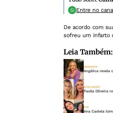
Entre no can
De acordo com sua 
sofreu um infarto 
Leia Também:
DESABAFO
Angélica revela 
RIVALIDADE?
Paolla Oliveira 
FIM!
Ana Castela tom