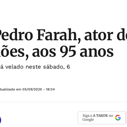
edro Farah, ator d
ões, aos 95 anos
rá velado neste sábado, 6
tualizada em
05/09/2025 - 18:04
Siga o
A TARDE
no
Google