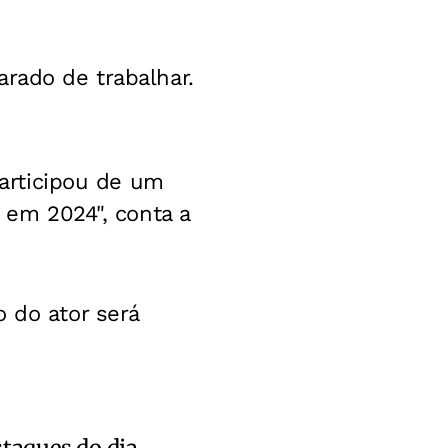
arado de trabalhar.
Participou de um
, em 2024", conta a
 do ator será
staques do dia.