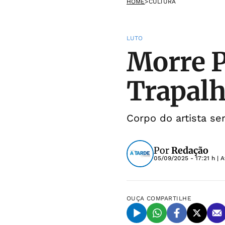
HOME
>
CULTURA
LUTO
Morre P
Trapalh
Corpo do artista se
Por
Redação
05/09/2025 - 17:21 h
| A
OUÇA
COMPARTILHE