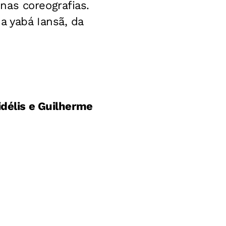
nas coreografias.
a yabá Iansã, da
idélis e Guilherme