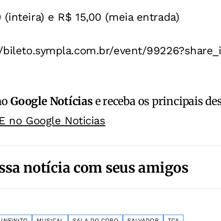
 (inteira) e R$ 15,00 (meia entrada)
//bileto.sympla.com.br/event/99226?share_i
no
Google Notícias
e receba os principais de
E no Google Noticias
ssa notícia com seus amigos
INFINITO
MUSICAL
SALA DO CORO
SALVADOR
TCA