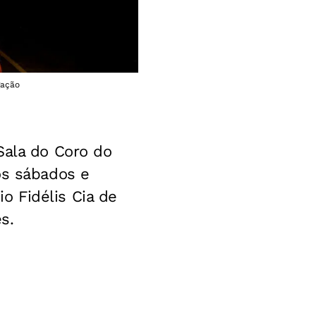
gação
Sala do Coro do
os sábados e
 Fidélis Cia de
s.