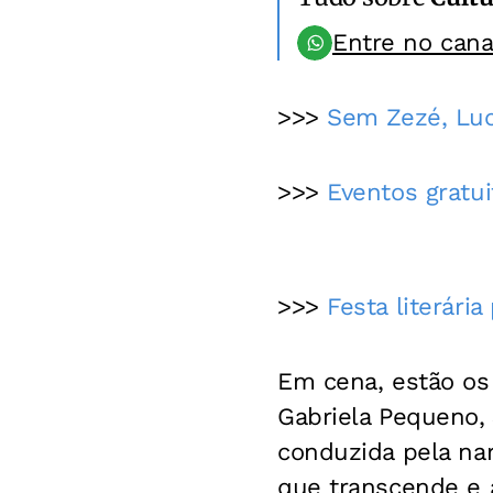
Entre no can
>>>
Sem Zezé, Luc
>>>
Eventos gratui
>>>
Festa literári
Em cena, estão os 
Gabriela Pequeno, 
conduzida pela na
que transcende e 