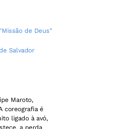
 "Missão de Deus"
 de Salvador
ipe Maroto,
A coreografia é
to ligado à avó,
stece, a perda