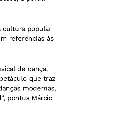
 cultura popular
om referências às
sical de dança,
petáculo que traz
 danças modernas,
il”, pontua Márcio