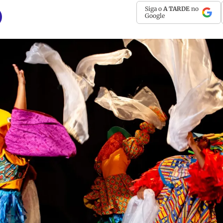
Siga o
A TARDE
no
Google