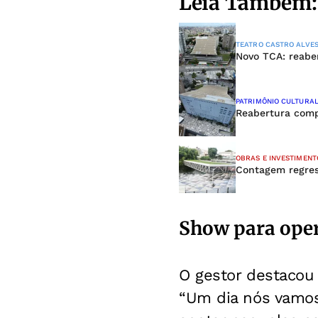
Leia Também:
TEATRO CASTRO ALVE
Novo TCA: reabe
PATRIMÔNIO CULTURA
Reabertura comp
OBRAS E INVESTIMENT
Contagem regress
Show para oper
O gestor destacou
“Um dia nós vamos