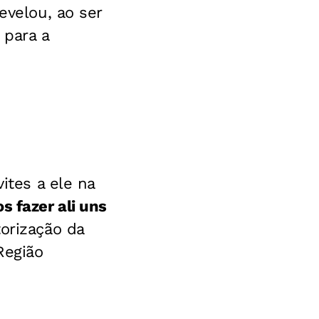
evelou, ao ser
 para a
ites a ele na
s fazer ali uns
torização da
Região