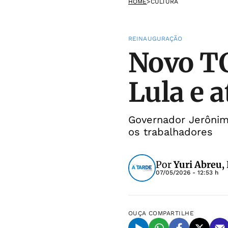
HOME
>
CULTURA
REINAUGURAÇÃO
Novo TC
Lula e 
Governador Jerôni
os trabalhadores
Por
Yuri Abreu,
07/05/2026 - 12:53 h
OUÇA
COMPARTILHE