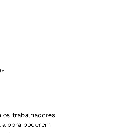
ão
os trabalhadores.
 da obra poderem