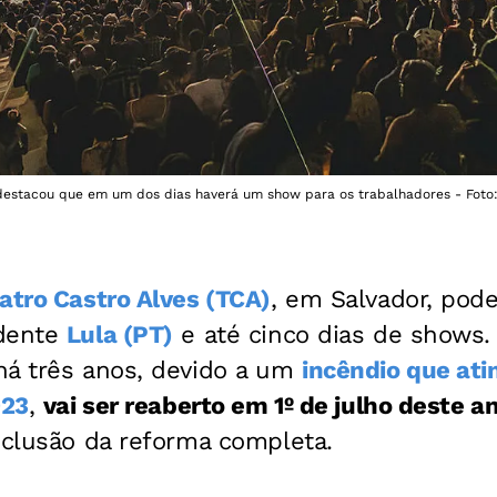
estacou que em um dos dias haverá um show para os trabalhadores - Foto: C
atro Castro Alves (TCA)
, em Salvador, pod
idente
Lula (PT)
e até cinco dias de shows.
há três anos, devido a um
incêndio que ati
023
,
vai ser reaberto em 1º de julho deste a
nclusão da reforma completa.