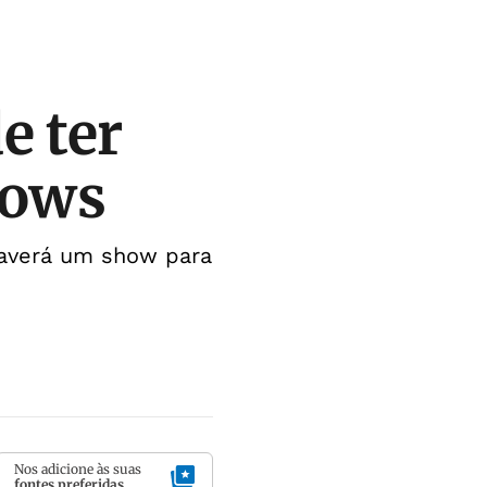
e ter
hows
averá um show para
Nos adicione às suas
fontes preferidas