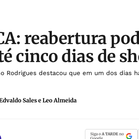
A: reabertura pod
até cinco dias de s
mo Rodrigues destacou que em um dos dias h
 Edvaldo Sales e Leo Almeida
Siga o
A TARDE
no
Google