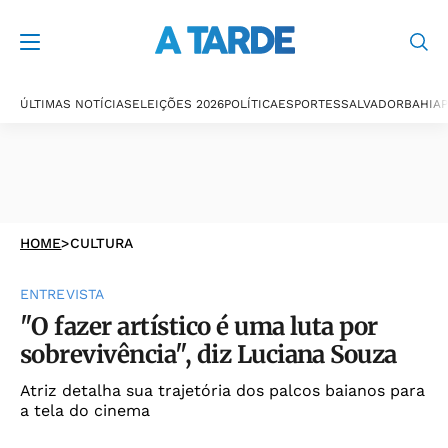
ÚLTIMAS NOTÍCIAS
ELEIÇÕES 2026
POLÍTICA
ESPORTES
SALVADOR
BAHIA
P
HOME
>
CULTURA
ENTREVISTA
"O fazer artístico é uma luta por
sobrevivência", diz Luciana Souza
Atriz detalha sua trajetória dos palcos baianos para
a tela do cinema