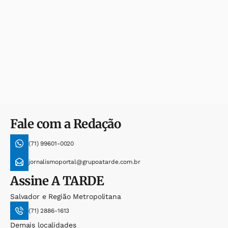
Fale com a Redação
(71) 99601-0020
jornalismoportal@grupoatarde.com.br
Assine
A TARDE
Salvador e Região Metropolitana
(71) 2886-1613
Demais localidades